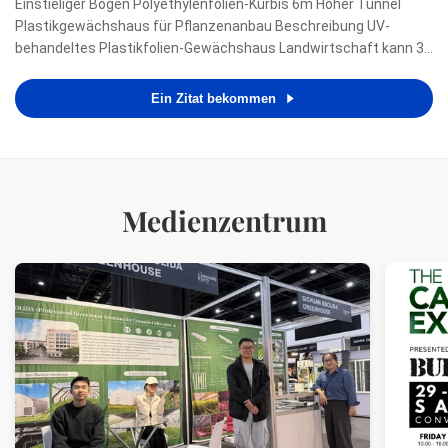
Einstieliger Bogen Polyethylenfolien-Kürbis 6m Hoher Tunnel
Plastikgewächshaus für Pflanzenanbau Beschreibung UV-
behandeltes Plastikfolien-Gewächshaus Landwirtschaft kann 36
Monate oder länger erreichen. Tropfenfluss und Anti-Beschlag-
Kapazität können 6 Monate dauern. Hervorragende
Ein Zitat bekommen
Transmissionseige...
Medienzentrum