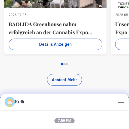
2026.07.06
2026.05
BAOLIDA Greenhouse nahm
Unser
erfolgreich an der Cannabis Expo
Expo 
South Africa teil
ausst
Details Anzeigen
Ansicht Mehr
Keffi
Finde hochwertige Produkte
7:59 PM