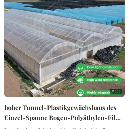
VIDEO
hoher Tunnel-Plastikgewächshaus des
Einzel-Spanne Bogen-Polyäthylen-Film-
Kürbis-6m für Betriebsdas wachsen