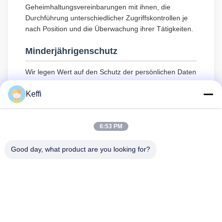
Geheimhaltungsvereinbarungen mit ihnen, die
Durchführung unterschiedlicher Zugriffskontrollen je
nach Position und die Überwachung ihrer Tätigkeiten.
Minderjährigenschutz
Wir legen Wert auf den Schutz der persönlichen Daten
von Minderjährigen. Wenn Sie minderjährig sind,
empfehlen wir Ihnen, Ihren Erziehungsberechtigten zu
Keffi
bitten, diese Datenschutzrichtlinie sorgfältig zu lesen
und unsere Dienste zu nutzen oder uns Informationen
zur Verfügung zu stellen, nachdem Sie die
6:53 PM
Zustimmung Ihres Erziehungsberechtigten eingeholt
haben.
Good day, what product are you looking for?
Haus
Produkte
Videos
Über Uns
Fabrik-Ausflug
Qualitätskontrolle