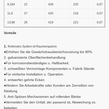
9,184
22
428
225
0,07
11,6
27
420
218
0,07
13,98
26
419
221
0,07
Vorteile
1.
Rollendes System ist Raumersparnis
●Erhöhen Sie die Gewächshausbereichsnutzung bis 80%.
2. galvanisierte Oberflächenbehandlung
●Für korrosionsbeständiges u. Haltbarkeit.
3. schweißten Vormontage-Komponenten u. Fabrik Stände
●Für einfache Installation u. Operation.
4. entwerfen gehrte Ecken
●Hindern Sie Arbeitskräfte oder Kunden am Zerreißen von
Kleidung
5. Anti-Spitzen-Mechanismen auf rollenden Bänke
●Vermeiden Sie den Unfall, der passend ist, Abweichung zu
belasten.