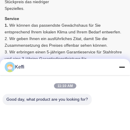
Stückpreis das niedriger
Spezielles.
Service
1.
Wir können das passendste Gewächshaus für Sie
entsprechend Ihrem lokalen Klima und Ihrem Bedarf entwerfen.
2. Wir geben Ihnen ein ausführliches Zitat, damit Sie die
Zusammensetzung des Preises offenbar sehen können.
3. Wir erbringen einen 5-jährigen Garantieservice für Stahlrohre
und eine 3-jährige Garantiedienstleistung für
Bedeckungsmaterialien.
Keffi
4. wir haben ein Berufsbaudesignteam, können Ihnen die
Produktion von ausführlichen Bauzeichnungen geben,
gleichzeitig, um Ihnen technische entferntanleitung zu geben.
11:10 AM
5. Wir arbeiten auch mit vielen landwirtschaftlichen Fabriken
zusammen, um Ihnen mit One-Stopp-Shopping zu helfen.
Good day, what product are you looking for?