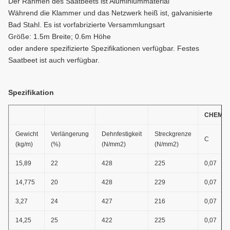
Der Rahmen des Saatbeets ist Aluminiummaterial
Während die Klammer und das Netzwerk heiß ist, galvanisierte
Bad Stahl. Es ist vorfabrizierte Versammlungsart
Größe: 1.5m Breite; 0.6m Höhe
oder andere spezifizierte Spezifikationen verfügbar. Festes
Saatbeet ist auch verfügbar.
Spezifikation
CHEMIK
Gewicht
Verlängerung
Dehnfestigkeit
Streckgrenze
C
(kg/m)
(%)
(N/mm2)
(N/mm2)
15,89
22
428
225
0,07
14,775
20
428
229
0,07
3,27
24
427
216
0,07
14,25
25
422
225
0,07