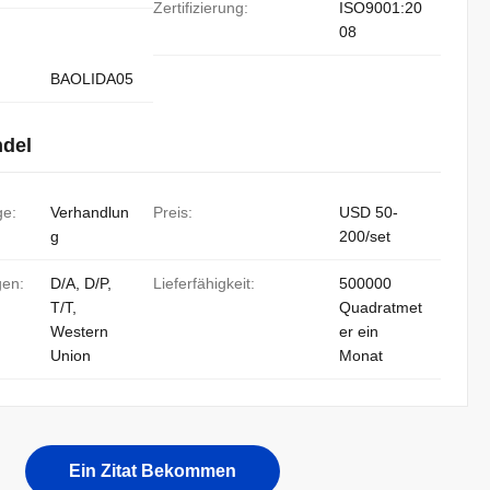
Zertifizierung:
ISO9001:20
08
BAOLIDA05
ndel
ge:
Verhandlun
Preis:
USD 50-
g
200/set
gen:
D/A, D/P,
Lieferfähigkeit:
500000
T/T,
Quadratmet
Western
er ein
Union
Monat
Ein Zitat Bekommen