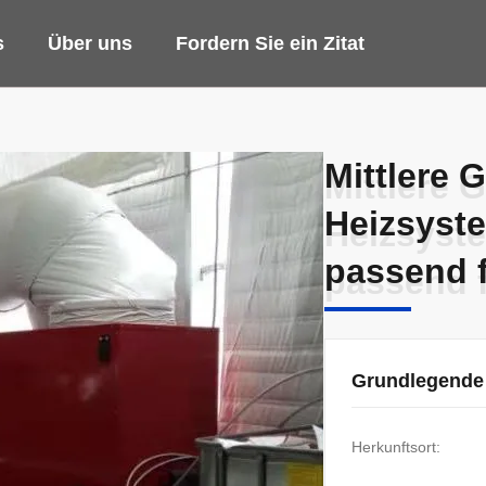
s
Über uns
Fordern Sie ein Zitat
Mittlere
Mittlere
Heizsyst
Heizsyst
passend 
passend 
Grundlegende
Herkunftsort: