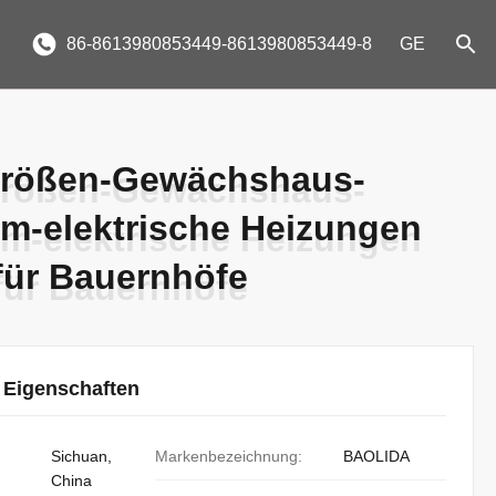
86-8613980853449-8613980853449-8
GE
 Größen-Gewächshaus-
 Größen-Gewächshaus-
em-elektrische Heizungen
em-elektrische Heizungen
für Bauernhöfe
für Bauernhöfe
 Eigenschaften
Sichuan,
Markenbezeichnung:
BAOLIDA
China