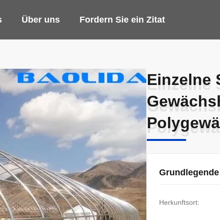
s
Über uns
Fordern Sie ein Zitat
Einzelne 
Einzelne 
Gewächsh
Gewächsh
Polygewä
Polygewä
Grundlegende
Herkunftsort: