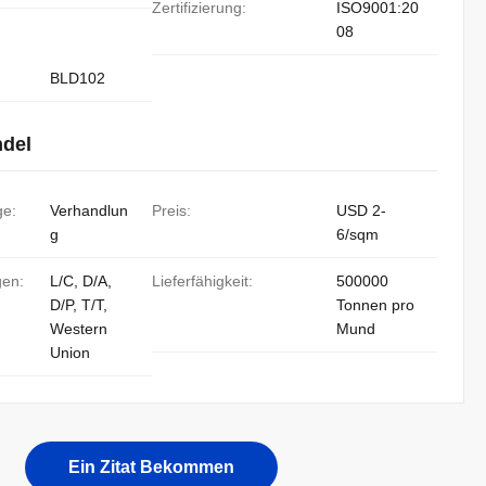
Zertifizierung:
ISO9001:20
08
BLD102
ndel
ge:
Verhandlun
Preis:
USD 2-
g
6/sqm
gen:
L/C, D/A,
Lieferfähigkeit:
500000
D/P, T/T,
Tonnen pro
Western
Mund
Union
Ein Zitat Bekommen