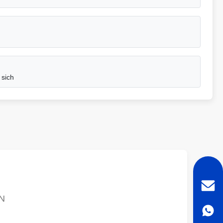
 sich
N