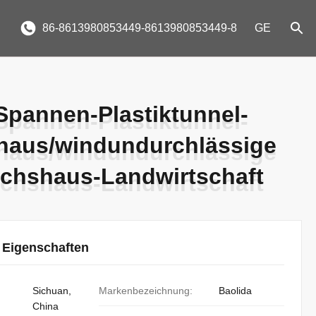
86-8613980853449-8613980853449-8
GE
Spannen-Plastiktunnel-
Spannen-Plastiktunnel-
aus/windundurchlässige
aus/windundurchlässige
chshaus-Landwirtschaft
chshaus-Landwirtschaft
 Eigenschaften
Sichuan,
Markenbezeichnung:
Baolida
China