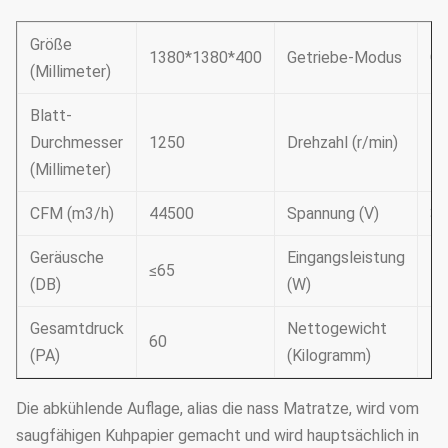
Größe
1380*1380*400
Getriebe-Modus
Gu
(Millimeter)
Blatt-
Durchmesser
1250
Drehzahl (r/min)
42
(Millimeter)
CFM (m3/h)
44500
Spannung (V)
38
Geräusche
Eingangsleistung
≤65
11
(DB)
(W)
Gesamtdruck
Nettogewicht
60
7
(PA)
(Kilogramm)
Die abkühlende Auflage, alias die nass Matratze, wird vom
saugfähigen Kuhpapier gemacht und wird hauptsächlich in