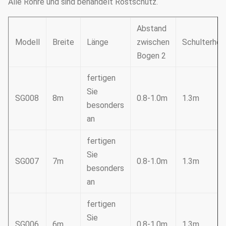
Alle Rohre und sind behandelt Rostschutz.
Abstand
Modell
Breite
Länge
zwischen
Schulterhöh
Bogen 2
fertigen
Sie
SG008
8m
0.8-1.0m
1.3m
besonders
an
fertigen
Sie
SG007
7m
0.8-1.0m
1.3m
besonders
an
fertigen
Sie
SG006
6m
0.8-1.0m
1.3m