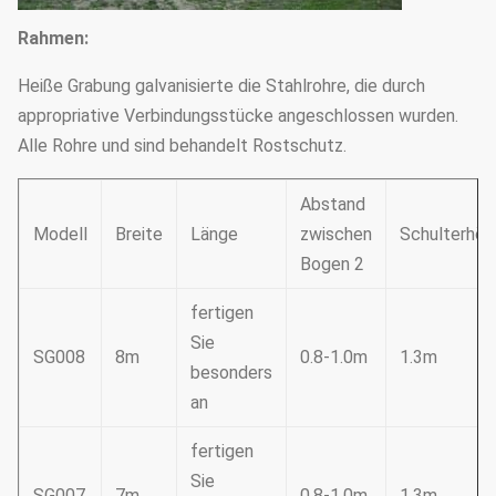
Rahmen:
Heiße Grabung galvanisierte die Stahlrohre, die durch
appropriative Verbindungsstücke angeschlossen wurden.
Alle Rohre und sind behandelt Rostschutz.
Abstand
Modell
Breite
Länge
zwischen
Schulterhöh
Bogen 2
fertigen
Sie
SG008
8m
0.8-1.0m
1.3m
besonders
an
fertigen
Sie
SG007
7m
0.8-1.0m
1.3m