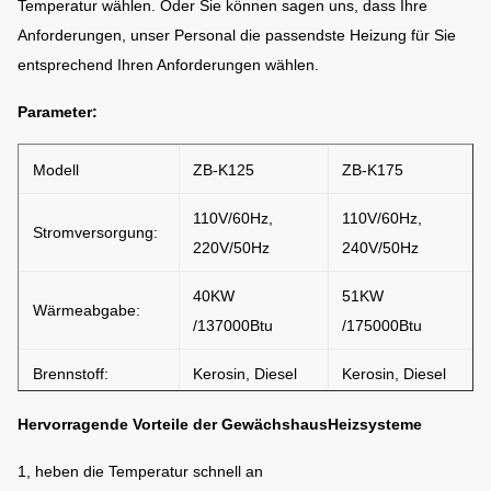
Temperatur wählen. Oder Sie können sagen uns, dass Ihre
Anforderungen, unser Personal die passendste Heizung für Sie
entsprechend Ihren Anforderungen wählen.
Parameter:
Modell
ZB-K125
ZB-K175
110V/60Hz,
110V/60Hz,
Stromversorgung:
220V/50Hz
240V/50Hz
40KW
51KW
Wärmeabgabe:
/137000Btu
/175000Btu
Brennstoff:
Kerosin, Diesel
Kerosin, Diesel
Kraftstofftank:
38L
50L
Hervorragende Vorteile der GewächshausHeizsysteme
Kraftstoffverbrauch
3,6 L /hr
5,1 L /hr
1, heben die Temperatur schnell an