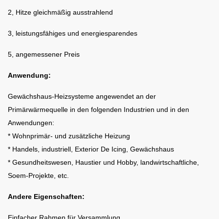
2, Hitze gleichmäßig ausstrahlend
Heizfläche:
295m ²
415m ²
3, leistungsfähiges und energiesparendes
Ununterbrochene
Ununterbrochene
Zündungs-Art:
Funken-Zündung
Funken-Zündung
5, angemessener Preis
Thermostat-
Mit
Mit
Anwendung:
Steuerung:
Gewächshaus-Heizsysteme angewendet an der
Primärwärmequelle in den folgenden Industrien und in den
Anwendungen:
* Wohnprimär- und zusätzliche Heizung
* Handels, industriell, Exterior De Icing, Gewächshaus
* Gesundheitswesen, Haustier und Hobby, landwirtschaftliche,
Soem-Projekte, etc.
Andere Eigenschaften:
Einfacher Rahmen für Versammlung