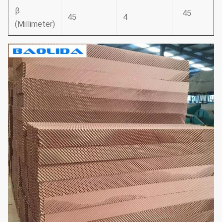
β
45
45
4
(Millimeter)