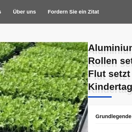
s
Über uns
Fordern Sie ein Zitat
Alumini
Alumini
Rollen se
Rollen se
Flut setzt
Flut setzt
Kindertag
Kindertag
Grundlegende