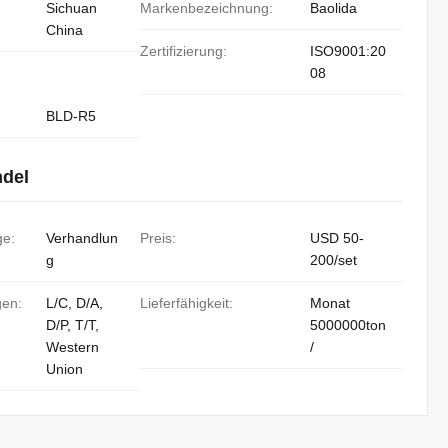
Sichuan
Markenbezeichnung:
Baolida
China
Zertifizierung:
ISO9001:20
08
BLD-R5
ndel
ge:
Verhandlun
Preis:
USD 50-
g
200/set
gen:
L/C, D/A,
Lieferfähigkeit:
Monat
D/P, T/T,
5000000ton
Western
/
Union