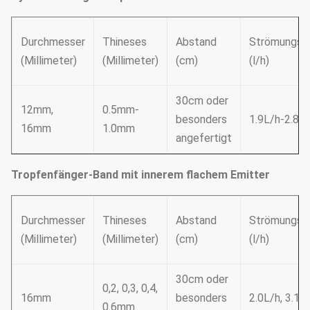
Durchmesser
Thineses
Abstand
Strömungsge
(Millimeter)
(Millimeter)
(cm)
(l/h)
30cm oder
12mm,
0.5mm-
besonders
1.9L/h-2.8L
16mm
1.0mm
angefertigt
Tropfenfänger-Band mit innerem flachem Emitter
Durchmesser
Thineses
Abstand
Strömungsge
(Millimeter)
(Millimeter)
(cm)
(l/h)
30cm oder
0,2, 0,3, 0,4,
16mm
besonders
2.0L/h, 3.1L
0.6mm