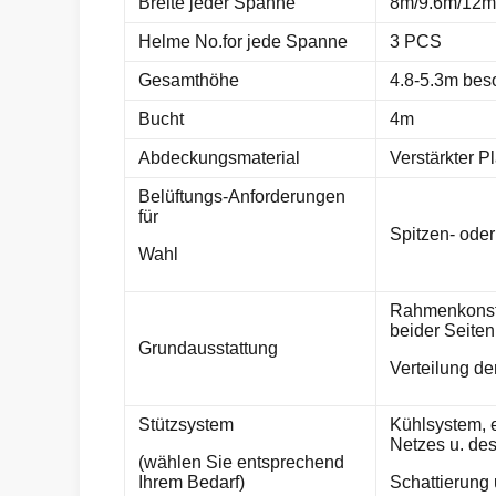
Breite jeder Spanne
8m/9.6m/12m 
Helme No.for jede Spanne
3 PCS
Gesamthöhe
4.8-5.3m beso
Bucht
4m
Abdeckungsmaterial
Verstärkter Pl
Belüftungs-Anforderungen
für
Spitzen- oder
Wahl
Rahmenkonstr
beider Seiten
Grundausstattung
Verteilung de
Stützsystem
Kühlsystem, e
Netzes u. des
(wählen Sie entsprechend
Ihrem Bedarf)
Schattierung