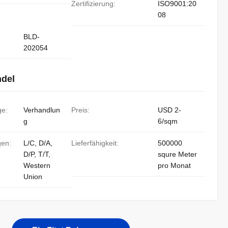
Zertifizierung:
ISO9001:20
08
BLD-
202054
ndel
ge:
Verhandlun
Preis:
USD 2-
g
6/sqm
gen:
L/C, D/A,
Lieferfähigkeit:
500000
D/P, T/T,
squre Meter
Western
pro Monat
Union