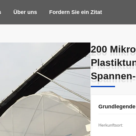
s
Über uns
Fordern Sie ein Zitat
200 Mikr
200 Mikr
Plastikt
Plastikt
Spannen
Spannen
Grundlegende
Herkunftsort: