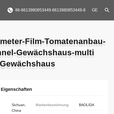
86-8613980853449-8613980853449-8
GE
ometer-Film-Tomatenanbau-
ometer-Film-Tomatenanbau-
unnel-Gewächshaus-multi
unnel-Gewächshaus-multi
-Gewächshaus
-Gewächshaus
 Eigenschaften
Sichuan,
Markenbezeichnung:
BAOLIDA
China