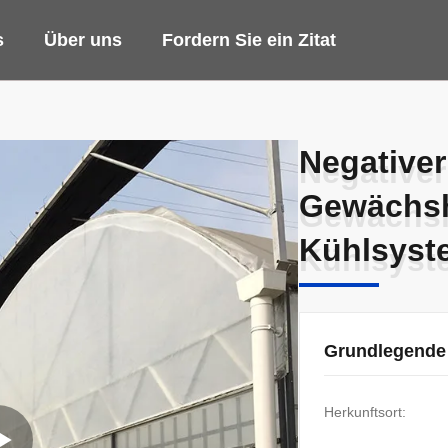
s
Über uns
Fordern Sie ein Zitat
Negativer
Negativer
Gewächsha
Gewächsha
Kühlsyst
Kühlsyst
Grundlegende
Herkunftsort: