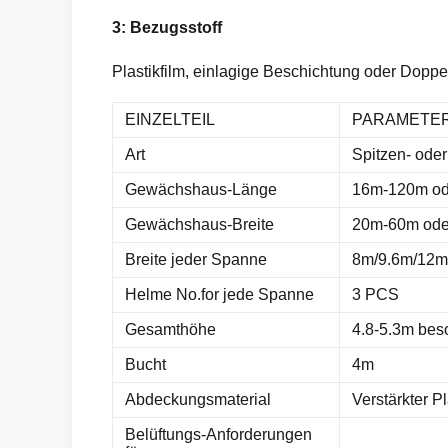
3: Bezugsstoff
Plastikfilm, einlagige Beschichtung oder Dopp
EINZELTEIL
PARAMETE
Art
Spitzen- ode
Gewächshaus-Länge
16m-120m ode
Gewächshaus-Breite
20m-60m oder
Breite jeder Spanne
8m/9.6m/12m 
Helme No.for jede Spanne
3 PCS
Gesamthöhe
4.8-5.3m beso
Bucht
4m
Abdeckungsmaterial
Verstärkter Pl
Belüftungs-Anforderungen