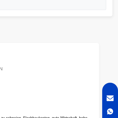
N
 zu schneien, Flachbaukosten, gute Wirtschaft, hohe