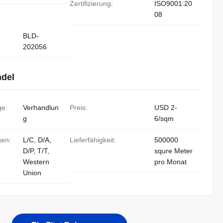
Zertifizierung:
ISO9001:20
08
BLD-
202056
ndel
ge:
Verhandlun
Preis:
USD 2-
g
6/sqm
gen:
L/C, D/A,
Lieferfähigkeit:
500000
D/P, T/T,
squre Meter
Western
pro Monat
Union