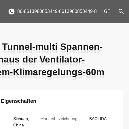
86-8613980853449-8613980853449-8
GE
 Tunnel-multi Spannen-
 Tunnel-multi Spannen-
us der Ventilator-
us der Ventilator-
em-Klimaregelungs-60m
em-Klimaregelungs-60m
 Eigenschaften
Sichuan,
Markenbezeichnung:
BAOLIDA
China