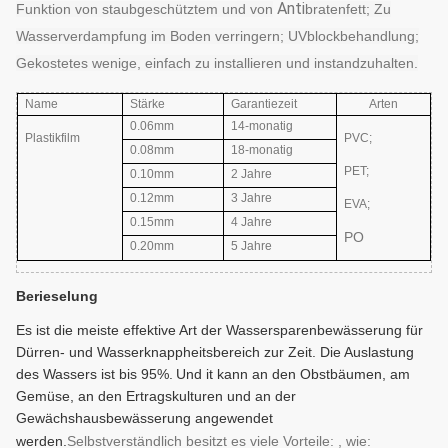
Anti
Funktion von staubgeschütztem und von
bratenfett; Zu
Wasserverdampfung im Boden verringern; UVblockbehandlung;
Gekostetes wenige, einfach zu installieren und instandzuhalten.
Name
Stärke
Garantiezeit
Arten
0.06mm
14-monatig
Plastikfilm
PVC;
0.08mm
18-monatig
PET;
0.10mm
2 Jahre
0.12mm
3 Jahre
EVA
;
0.15mm
4 Jahre
PO
0.20mm
5 Jahre
Berieselung
Es ist die meiste effektive Art der Wassersparenbewässerung für
Dürren- und Wasserknappheitsbereich zur Zeit. Die Auslastung
des Wassers ist bis 95%.
Und i
t kann an den Obstbäumen, am
Gemüse, an den Ertragskulturen und an der
Gewächshausbewässerung angewendet
werden.
Selbstverständlich besitzt es viele Vorteile: , wie: