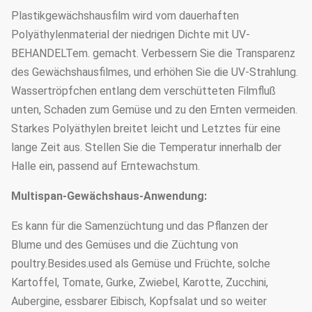
Nebelsystem;
Plastikgewächshausfilm wird vom dauerhaften
Optionale Systeme
Beleuchtungssystem;
Polyäthylenmaterial der niedrigen Dichte mit UV-
Wasserkultursystem;
BEHANDELTem. gemacht. Verbessern Sie die Transparenz
Anlagen, die System klettern;
des Gewächshausfilmes, und erhöhen Sie die UV-Strahlung.
Unkrautmatte; Blumentopf;
Wassertröpfchen entlang dem verschütteten Filmfluß
Samenbehälter etc.
unten, Schaden zum Gemüse und zu den Ernten vermeiden.
Starkes Polyäthylen breitet leicht und Letztes für eine
lange Zeit aus. Stellen Sie die Temperatur innerhalb der
Halle ein, passend auf Erntewachstum.
Multispan-Gewächshaus-Anwendung:
Es kann für die Samenzüchtung und das Pflanzen der
Blume und des Gemüses und die Züchtung von
poultry.Besides.used als Gemüse und Früchte, solche
Kartoffel, Tomate, Gurke, Zwiebel, Karotte, Zucchini,
Aubergine, essbarer Eibisch, Kopfsalat und so weiter