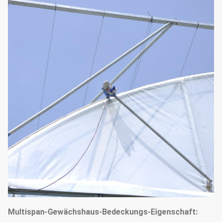
1m/1.5m/2m
Spalten-Raum
(3,28'/4,92'/6,26')
Wand-Höhe
1.5m-2.5m (4,92' - 8,2')
Dach-Höhe
3M-4.5m (8,2' - 13,12')
Mikroplastikfilm 150 oder
Abdeckung Kriegs
200
Motorantriebs- oder
Natürliche
manuelle rollende
Bewetterung
Entlüftungen auf zwei Seiten
Kühlsystem Pat&fan;
Heizsystem; Schattieren des
Systems;
Multispan-Gewächshaus-Bedeckungs-Eigenschaft:
Berieselungssystem;