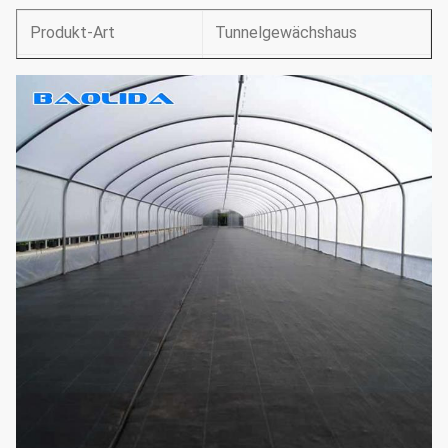
Produkt-Art
Tunnelgewächshaus
Breite
5m-10m
Spalten-Raum
1m/1.5m/2m
Wand-Höhe
1.5m-2.5m
Dach-Höhe
2.5m-4m
Mikroplastikfilm 150 oder
Abdeckung Kriegs
200
Motorantriebs- oder
Natürliche
manuelle rollende
Bewetterung
Entlüftungen auf zwei
Seiten