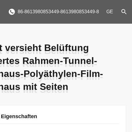
86-8613980853449-8613980853449-8
GE
t versieht Belüftung
t versieht Belüftung
ertes Rahmen-Tunnel-
ertes Rahmen-Tunnel-
aus-Polyäthylen-Film-
aus-Polyäthylen-Film-
aus mit Seiten
aus mit Seiten
 Eigenschaften