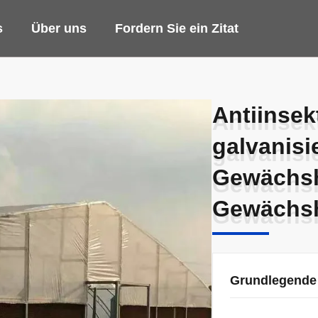
s
Über uns
Fordern Sie ein Zitat
Antiinsek
Antiinsek
galvanisi
galvanisi
Gewächsh
Gewächsh
Gewächsh
Gewächsh
Grundlegende