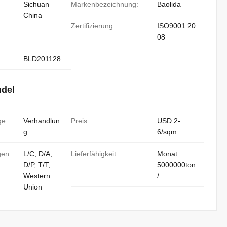
Sichuan
Markenbezeichnung:
Baolida
China
Zertifizierung:
ISO9001:20
08
BLD201128
ndel
ge:
Verhandlun
Preis:
USD 2-
g
6/sqm
gen:
L/C, D/A,
Lieferfähigkeit:
Monat
D/P, T/T,
5000000ton
Western
/
Union