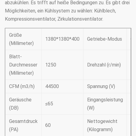
abzukühlen. Es trifft auf heiße Bedingungen zu. Es gibt drei
Möglichkeiten, ein Kühlsystem zu wählen: Kühlblech,
Kompressionsventilator, Zirkulationsventilator.
Größe
1380*1380*400
Getriebe-Modus
Gu
(Millimeter)
Blatt-
Durchmesser
1250
Drehzahl (r/min)
42
(Millimeter)
CFM (m3/h)
44500
Spannung (V)
38
Geräusche
Eingangsleistung
≤65
11
(DB)
(W)
Gesamtdruck
Nettogewicht
60
7
(PA)
(Kilogramm)