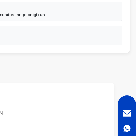
onders angefertigt) an
N