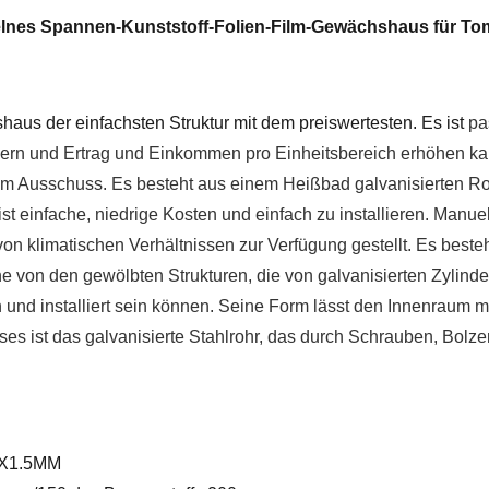
lnes Spannen-Kunststoff-Folien-Film-Gewächshaus für To
aus der einfachsten Struktur mit dem preiswertesten. Es ist
pa
dern und Ertrag und Einkommen pro Einheitsbereich erhöhen kann
hem Ausschuss.
Es besteht aus einem Heißbad galvanisierten Ro
t einfache, niedrige Kosten und einfach zu installieren. Manu
on klimatischen Verhältnissen zur Verfügung gestellt.
Es besteh
he von den gewölbten Strukturen, die von galvanisierten Zylind
in und installiert sein können. Seine Form lässt den Innenraum 
es ist das galvanisierte Stahlrohr, das durch Schrauben, Bol
32X1.5MM