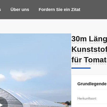
s
Über uns
Fordern Sie ein Zitat
30m Läng
30m Läng
Kunststo
Kunststo
für Toma
für Toma
Grundlegende
Herkunftsort: