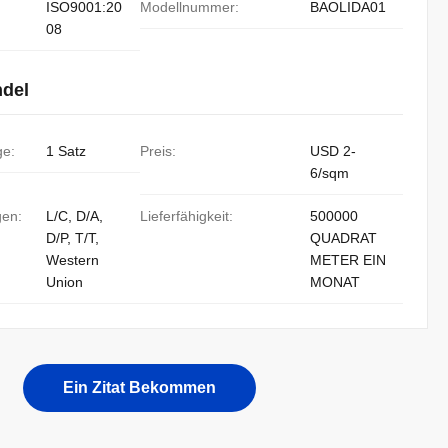
ISO9001:20
Modellnummer:
BAOLIDA01
08
ndel
ge:
1 Satz
Preis:
USD 2-
6/sqm
gen:
L/C, D/A,
Lieferfähigkeit:
500000
D/P, T/T,
QUADRAT
Western
METER EIN
Union
MONAT
Ein Zitat Bekommen