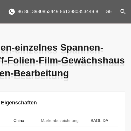
86-8613980853449-8613980853449-8
GE
en-einzelnes Spannen-
en-einzelnes Spannen-
ff-Folien-Film-Gewächshaus
ff-Folien-Film-Gewächshaus
ten-Bearbeitung
ten-Bearbeitung
 Eigenschaften
China
Markenbezeichnung:
BAOLIDA