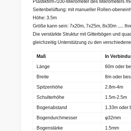
Plastikfilm-/100-Mikrometer des Mikrometers m
Seitenbelüftung: mit manueller Rollen-obeneinhe
Höhe: 3.5m
Größe kann sein: 7x20m, 7x25m, 8x30m ..... Ih
Die verstärkte Struktur mit Gitterbögen und q
gleichzeitig Unterstützung zu den verschieden
Maß
In Verbind
Länge
60m oder be
Breite
8m oder bes
Spitzenhöhe
2.8m-4m
Schulterhöhe
1.5m-2.5m
Bogenabstand
1.33m oder 
Bogendurchmesser
φ32mm
Bogenstärke
1.5mm