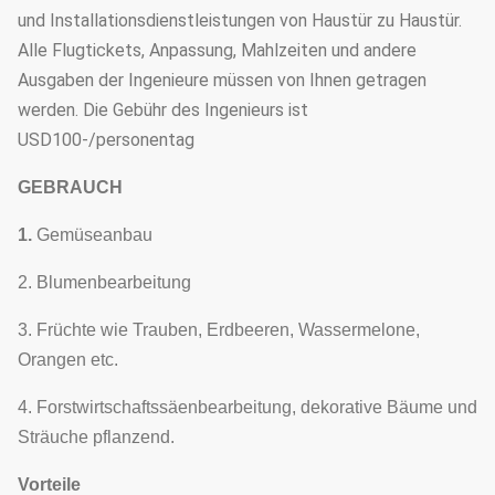
und Installationsdienstleistungen von Haustür zu Haustür.
8
Heizsystem
Heißluftheizung,
Alle Flugtickets, Anpassung, Mahlzeiten und andere
elektrische Heizun
Ausgaben der Ingenieure müssen von Ihnen getragen
Besonders
werden. Die Gebühr des Ingenieurs ist
9
Berieselungssystem
angefertigt
USD100-/personentag
Mikro-
Besonders
GEBRAUCH
10
Berieselungsanlagensystem
angefertigt
1.
Gemüseanbau
Bewegliches
11
Saatbeet
2. Blumenbearbeitung
säendes Bett
3. Früchte wie Trauben, Erdbeeren, Wassermelone,
Besonders
12
Hydroponik
Orangen etc.
angefertigt
4. Forstwirtschaftssäenbearbeitung, dekorative Bäume und
Sträuche pflanzend.
Vorteile