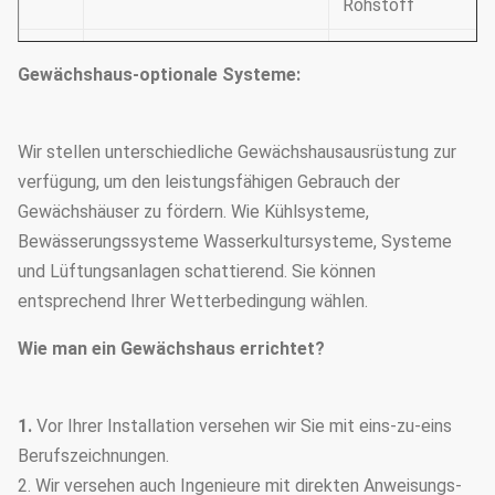
Rohstoff
Die Zahnstange
Gewächshaus-optionale Systeme:
Exteral&internal-
fährt das
4
Schattierungssystem
schattierende
System.
Wir stellen unterschiedliche Gewächshausausrüstung zur
verfügung, um den leistungsfähigen Gebrauch der
Seitenfenster und
5
Lüftungsanlage
Gewächshäuser zu fördern. Wie Kühlsysteme,
Ventilatoren
Bewässerungssysteme Wasserkultursysteme, Systeme
Elektrodynamische
und Lüftungsanlagen schattierend. Sie können
6
Film-Rollensystem
Art, Kettenart,
entsprechend Ihrer Wetterbedingung wählen.
manuelle Art
Wie man ein Gewächshaus errichtet?
Es besteht
7
Kühlsystem
Ventilatoren und au
1.
Vor Ihrer Installation versehen wir Sie mit eins-zu-eins
abkühlender Auflag
Berufszeichnungen.
2. Wir versehen auch Ingenieure mit direkten Anweisungs-
Warmwasserheizung