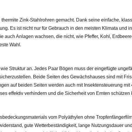
hermite Zink-Stahlrohren gemacht. Dank seine einfache, klassi
ng. Es ist nicht nur für Gebrauch in den meisten Klimata und i
ie auch Anlagen wachsen, die nicht, wie Pfeffer, Kohl, Erdbeer
este Wahl.
ie Struktur an. Jedes Paar Bögen muss der eingefügte ungefäh
n sicherzustellen. Beide Seiten des Gewächshauses sind mit Fri
nungen auf beiden Seiten werden auch mit Insektensteuerung mi
 effektiv verhindern und die Sicherheit von Ernten schützen 
edeckungsmaterials vom Polyäthylen ohne Tropfenfängerfilm, e
widerstand, gute Wetterbeständigkeit, lange Nutzungsdauer u