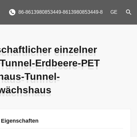
86-8613980853449-8613980853449-8
GE
chaftlicher einzelner
chaftlicher einzelner
Tunnel-Erdbeere-PET
Tunnel-Erdbeere-PET
aus-Tunnel-
aus-Tunnel-
ewächshaus
ewächshaus
 Eigenschaften