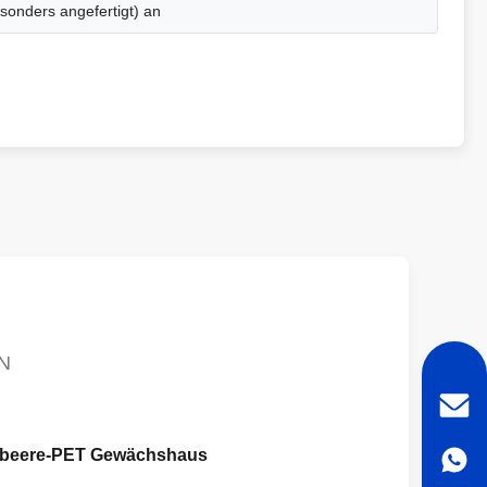
onders angefertigt) an
N
Erdbeere-PET Gewächshaus