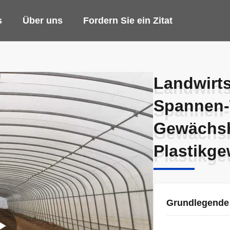
s
Über uns
Fordern Sie ein Zitat
Landwirts
Landwirts
Spannen-
Spannen-
Gewächsh
Gewächsh
Plastikg
Plastikg
Grundlegende