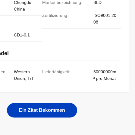
Chengdu
Markenbezeichnung:
BLD
China
Zertifizierung:
ISO9001:20
08
CD1-0,1
ndel
gen:
Western
Lieferfähigkeit:
50000000m
Union, T/T
² pro Monat
Ein Zitat Bekommen