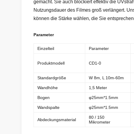
gemacht. Sie auch blockiert effektiv die UVstr
Nutzungsdauer des Filmes groß verlängert. Un
können die Stärke wählen, die Sie entspreche
Parameter
Einzelteil
Parameter
Produktmodell
CD1-0
Standardgröße
W 8m, L 10m-60m
Wandhöhe
1,5 Meter
Bogen
φ25mm*1.5mm
Wandspalte
φ25mm*1.5mm
80 / 150
Abdeckungsmaterial
Mikrometer