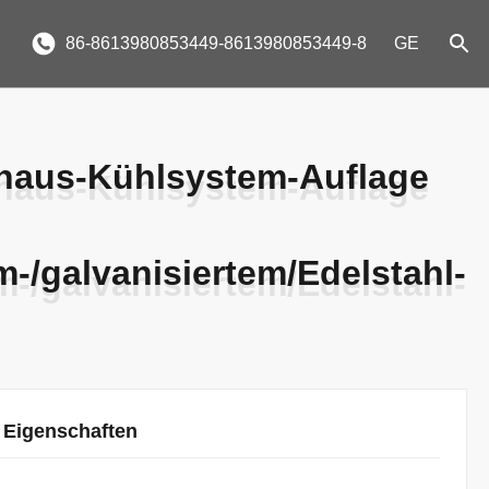
86-8613980853449-8613980853449-8
GE
aus-Kühlsystem-Auflage
aus-Kühlsystem-Auflage
-/galvanisiertem/Edelstahl-
-/galvanisiertem/Edelstahl-
 Eigenschaften