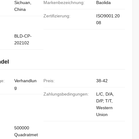
Sichuan,
Markenbezeichnung:
Baolida
China
Zertifizierung:
ISO9001:20
08
BLD-CP-
202102
ndel
ge:
Verhandlun
Preis:
38-42
g
Zahlungsbedingungen:
L/C, D/A,
D/P, T/T,
Western
Union
500000
Quadratmet