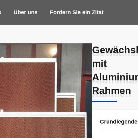
s
Über uns
Fordern Sie ein Zitat
Gewächsh
Gewächsh
mit
mit
Aluminium
Aluminium
Rahmen
Rahmen
Grundlegende