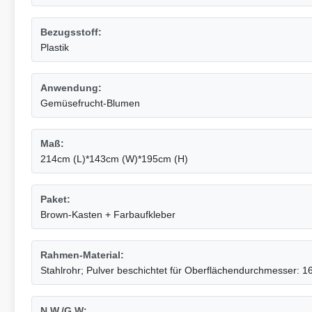
Bezugsstoff:
Plastik
Anwendung:
Gemüsefrucht-Blumen
Maß:
214cm (L)*143cm (W)*195cm (H)
Paket:
Brown-Kasten + Farbaufkleber
Rahmen-Material:
Stahlrohr; Pulver beschichtet für Oberflächendurchmesser:
N.W./G.W: