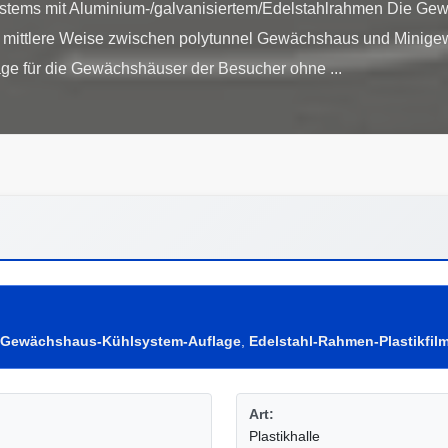
stems mit Aluminium-/galvanisiertem/Edelstahlrahmen Die Ge
e mittlere Weise zwischen polytunnel Gewächshaus und Minig
Gewächshaus-Kühlsystem-Auflage
,
Edelstahl-Rahmen-Plastikfi
Art:
Plastikhalle