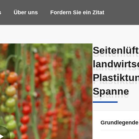
s
Über uns
Fordern Sie ein Zitat
Seitenlüf
Seitenlüf
landwirts
landwirts
Plastikt
Plastikt
Spanne
Spanne
Grundlegende