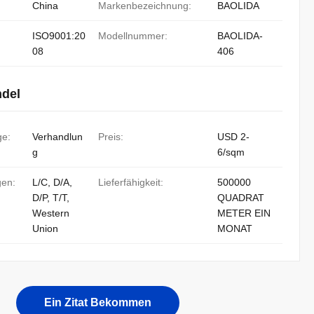
China
Markenbezeichnung:
BAOLIDA
ISO9001:20
Modellnummer:
BAOLIDA-
08
406
ndel
ge:
Verhandlun
Preis:
USD 2-
g
6/sqm
gen:
L/C, D/A,
Lieferfähigkeit:
500000
D/P, T/T,
QUADRAT
Western
METER EIN
Union
MONAT
Ein Zitat Bekommen