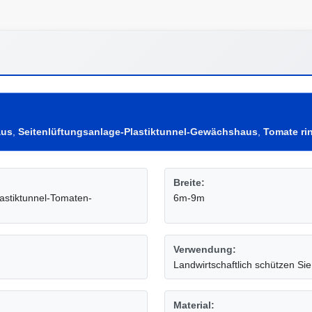
aus
,
Seitenlüftungsanlage-Plastiktunnel-Gewächshaus
,
Tomate ri
Breite:
lastiktunnel-Tomaten-
6m-9m
Verwendung:
Landwirtschaftlich schützen Sie
Material: