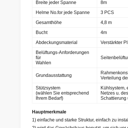
Breite jeder Spanne
8m
Helme No.for jede Spanne
3 PCS
Gesamthöhe
4,8 m
Bucht
4m
Abdeckungsmaterial
Verstärkter Pl
Belüftungs-Anforderungen
für
Seitenbelüft
Wahlen
Rahmenkonstr
Grundausstattung
Verteilung de
Stützsystem
Kühlsystem, e
(wählen Sie entsprechend
Netzes u. des
Ihrem Bedarf)
Schattierung
Hauptmerkmale
1) einfache und starke Struktur, einfach zu inst
2) wird das Gewächshaus benutzt, um sich vor 