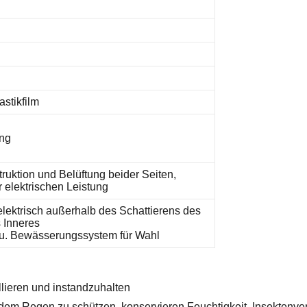
astikfilm
ung
uktion und Belüftung beider Seiten,
r elektrischen Leistung
lektrisch außerhalb des Schattierens des
 Inneres
 u. Bewässerungssystem für Wahl
allieren und instandzuhalten
dem Regen zu schützen, konservieren Feuchtigkeit, Insektenve