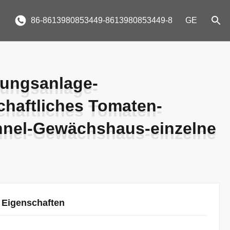
86-8613980853449-8613980853449-8
GE
tungsanlage-
tungsanlage-
chaftliches Tomaten-
chaftliches Tomaten-
unnel-Gewächshaus-einzelne
unnel-Gewächshaus-einzelne
 Eigenschaften