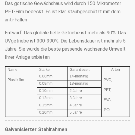
Das gotische Gewächshaus wird durch 150 Mikrometer
PET-Film bedeckt. Es ist klar, staubgeschützt mit dem
anti-Fallen
Entwurf. Das globale helle Getriebe ist mehr als 90%. Das
UVgetriebe ist 300-390%. Die Lebensdauer ist mehr als 5
Jahre. Sie würde die beste passende wachsende Umwelt
Ihrer Anlage anbieten
Name
Stärke
Garantiezeit
Arten
0.06mm
14-monatig
Plastikfilm
PVC;
0.08mm
18-monatig
PET;
0.10mm
2 Jahre
0.12mm
3 Jahre
EVA
;
0.15mm
4 Jahre
PO
0.20mm
5 Jahre
Galvanisierter Stahlrahmen