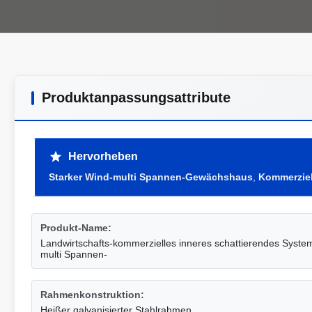
Produktanpassungsattribute
Hervorheben
Starker Wind-multi Spannen-Gewächshaus
,
Kommerzie
Produkt-Name:
Landwirtschafts-kommerzielles inneres schattierendes Sys
multi Spannen-
Rahmenkonstruktion:
Heißer galvanisierter Stahlrahmen