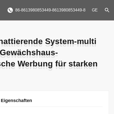
86-8613980853449-8613980853449-8
GE
hattierende System-multi
hattierende System-multi
-Gewächshaus-
-Gewächshaus-
sche Werbung für starken
sche Werbung für starken
 Eigenschaften