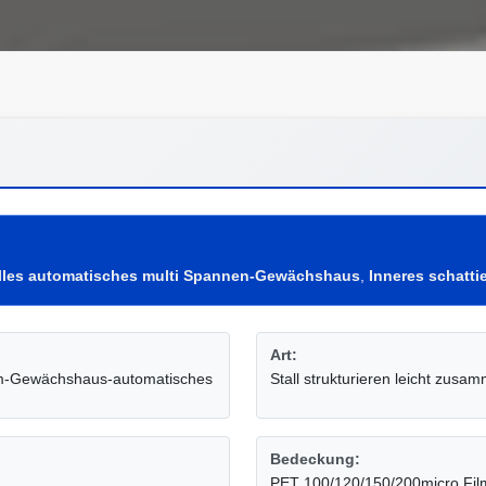
lles automatisches multi Spannen-Gewächshaus
,
Inneres schatt
Art:
tem-Gewächshaus-automatisches
Stall strukturieren leicht zus
Bedeckung:
PET 100/120/150/200micro Fil