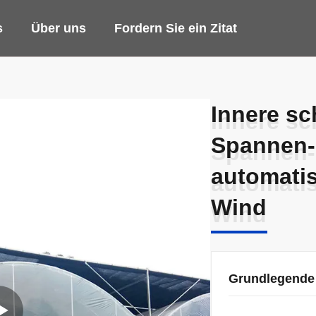
s
Über uns
Fordern Sie ein Zitat
Innere sc
Innere sc
Spannen
Spannen
automati
automati
Wind
Wind
Grundlegende