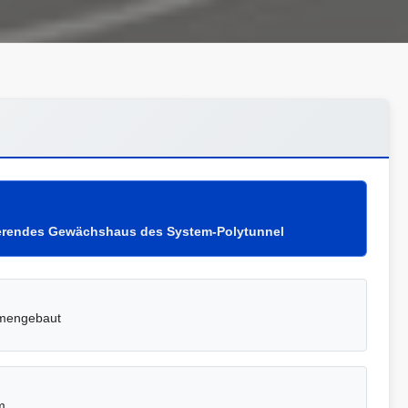
ierendes Gewächshaus des System-Polytunnel
ammengebaut
m