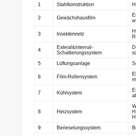
1
Stahlkonstruktion
H
E
2
Gewächshausfilm
w
H
3
Insektennetz
R
Exteral&internal-
D
4
Schattierungssystem
s
5
Lüftungsanlage
S
E
6
Film-Rollensystem
m
E
7
Kühlsystem
a
W
8
Heizsystem
H
H
9
Berieselungssystem
B