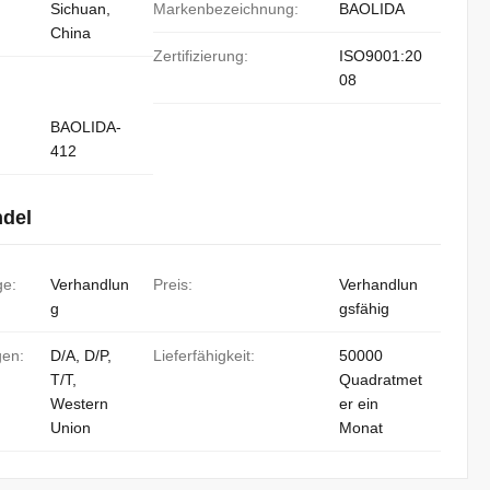
Sichuan,
Markenbezeichnung:
BAOLIDA
China
Zertifizierung:
ISO9001:20
08
BAOLIDA-
412
ndel
ge:
Verhandlun
Preis:
Verhandlun
g
gsfähig
gen:
D/A, D/P,
Lieferfähigkeit:
50000
T/T,
Quadratmet
Western
er ein
Union
Monat