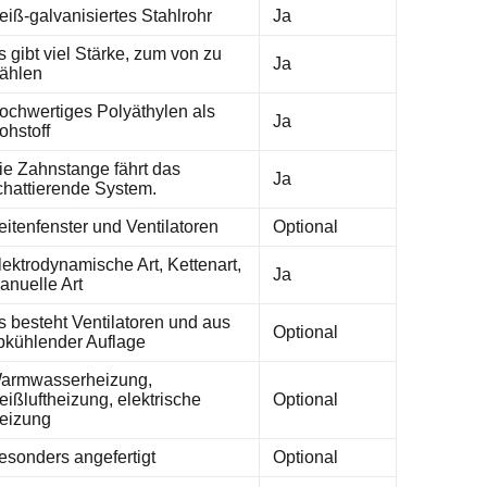
eiß-galvanisiertes Stahlrohr
Ja
s gibt viel Stärke, zum von zu
Ja
ählen
ochwertiges Polyäthylen als
Ja
ohstoff
ie Zahnstange fährt das
Ja
chattierende System.
eitenfenster und Ventilatoren
Optional
lektrodynamische Art, Kettenart,
Ja
anuelle Art
s besteht Ventilatoren und aus
Optional
bkühlender Auflage
armwasserheizung,
eißluftheizung, elektrische
Optional
eizung
esonders angefertigt
Optional