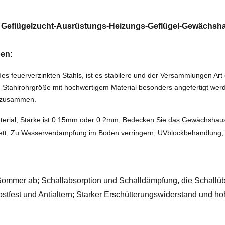
t Geflügelzucht-Ausrüstungs-Heizungs-Geflügel-Gewächsha
ben:
s feuerverzinkten Stahls, ist es stabilere und der Versammlungen Art
n Stahlrohrgröße mit hochwertigem Material besonders angefertigt w
t zusammen.
erial; Stärke ist 0.15mm oder 0.2mm; Bedecken Sie das Gewächshaus 
ett; Zu Wasserverdampfung im Boden verringern; UVblockbehandlung; G
Sommer ab; Schallabsorption und Schalldämpfung, die Schallüb
rostfest und Antialtern; Starker Erschütterungswiderstand und ho