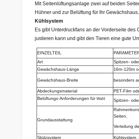
Mit Seitenlüftungsanlage zwei auf beiden Seit
Hühner und zur Belüftung für Ihr Gewächshaus.
Kühlsystem
Es gibt Unterdruckfans an der Vorderseite de
justieren kann und gibt den Tieren eine gute 
EINZELTEIL
PARAMETE
Art
Spitzen- ode
Gewächshaus-Länge
16m-120m od
Gewächshaus-Breite
besonders an
Abdeckungsmaterial
PET-Film ode
Belüftungs-Anforderungen für
Wahl
Spitzen- ode
Rahmenkonstr
Seiten,
Grundausstattung
Verteilung de
Stützsystem
Kühlsystem, 