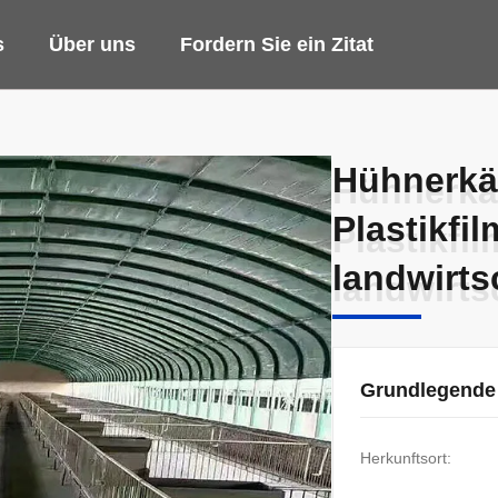
s
Über uns
Fordern Sie ein Zitat
Hühnerkä
Hühnerkä
Plastikf
Plastikf
landwirts
landwirts
Grundlegende
Herkunftsort: