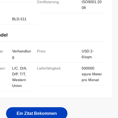
Zertifizierung:
ISO9001:20
08
BLD-511
ndel
ge:
Verhandlun
Preis:
USD 2-
g
6/sqm
gen:
L/C, D/A,
Lieferfähigkeit:
500000
D/P, T/T,
squre Meter
Western
pro Monat
Union
Ein Zitat Bekommen