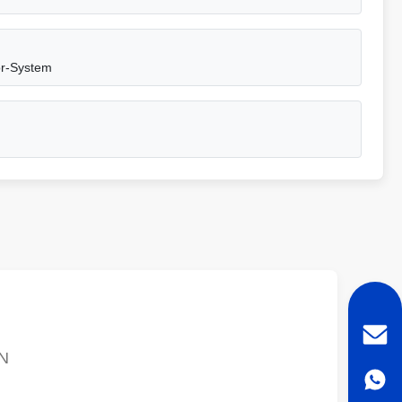
or-System
N