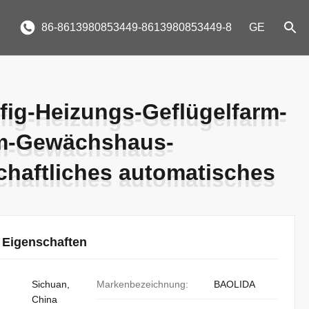
86-8613980853449-8613980853449-8
GE
fig-Heizungs-Geflügelfarm-
fig-Heizungs-Geflügelfarm-
ilm-Gewächshaus-
ilm-Gewächshaus-
chaftliches automatisches
chaftliches automatisches
 Eigenschaften
Sichuan,
Markenbezeichnung:
BAOLIDA
China