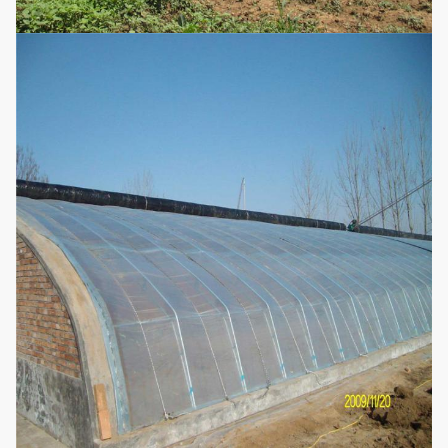
Seitenabsauggebläse/abkühlende
abkühlende Auflage
3. Schattieren des Systems
Optionales
Konfigurations-
4.
System
Tropfenfänger/Mikrobewässerungssys
5. Heizsystem
6. Intelligentes Kontrollsystem
(Entsprechend Anforderungen kann
besonders angefertigt werden)
Erdbeer-, Wassermelonen-, Gurken-,
Anwendungen
Tomaten-, Gemüse-, Blumen-und
Ertragskultur-
Heilpflanze