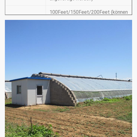
100Feet/150Feet/200Feet (können
besonders angefertigt werden),
Länge
30m/50m/60m (können besonders
angefertigt werden)
12Feet-30Feet/3.5-10m (entsprechend
Dach-Höhe
Anforderungen kann besonders angefert
werden)
5Feet-6Feet/1.5-1.8m
(entsprechend
Schulter-Höhe
Anforderungen kann besonders angefert
werden)
1. Lüftungsanlage: Seite/Spitze eine
Rollen--obenfilm-Belüftung
2. Kühlsystem: