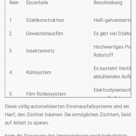
Nein
Einzelteile
Beschreibung
1
Stahlkonstruktion
Heiß-galvanisiertes 
2
Gewächshausfilm
Es gibt viel Stärke,
Hochwertiges Polyä
3
Insektennetz
Rohstoff
Es besteht Ventilat
4
Kühlsystem
abkühlenden Auflag
Elektrodynamische A
5
Film-Rollensystem
manuelle Art
Diese völlig automatisierten Stromausfallsysteme sind ein
6
Lüftungsanlage
Seitenfenster und Z
Hanf, den Züchter träumen. Sie ermöglichen Züchtern, Geld
auf Arbeit zu sparen,
Warmwasserheizung,
7
Heizsystem
elektrische Heizung
beim die Steuerung des Innenwachsens noch beibehalten.