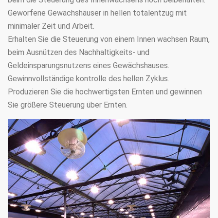
Geworfene Gewächshäuser in hellen totalentzug mit
Es kann entspreche
minimaler Zeit und Arbeit.
8
Berieselungssystem
Gewächshauslänge u
Erhalten Sie die Steuerung von einem Innen wachsen Raum,
besonders angefert
beim Ausnützen des Nachhaltigkeits- und
Es kann entspreche
Geldeinsparungsnutzens eines Gewächshauses.
Mikro-
9
Gewächshauslänge u
Gewinnvollständige kontrolle des hellen Zyklus.
Berieselungsanlagensystem
besonders angefert
Produzieren Sie die hochwertigsten Ernten und gewinnen
Sie größere Steuerung über Ernten.
Einfach bauen Sie h
10
Füllen Sie Licht aus
Entzugstromausfal
zusammen
11
Saatbeet
Bewegliches säend
Es kann wiederverw
12
Hydroponik
Bedarf, Nährstoffe 
bequem und erschwi