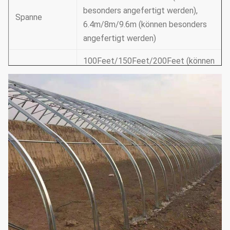
besonders angefertigt werden),
Spanne
6.4m/8m/9.6m (können besonders
angefertigt werden)
100Feet/150Feet/200Feet (können
besonders angefertigt werden),
Länge
30m/50m/60m (können besonders
angefertigt werden)
12Feet-30Feet/3.5-10m (entsprechend
Dach-Höhe
Anforderungen kann besonders angefert
werden)
5Feet-6Feet/1.5-1.8m
(entsprechend
Schulter-Höhe
Anforderungen kann besonders angefert
werden)
1. Lüftungsanlage: Seite/Spitze eine