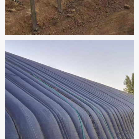
Rollen--obenfilm-Belüftung
2. Kühlsystem:
Seitenabsauggebläse/abkühlende
abkühlende Auflage
3. Schattieren des Systems
Optionales
Konfigurations-
4.
System
Tropfenfänger/Mikrobewässerungssys
5. Heizsystem
6. Intelligentes Kontrollsystem
(Entsprechend Anforderungen kann
besonders angefertigt werden)
Erdbeer-, Wassermelonen-, Gurken-,