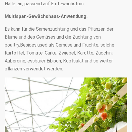
Halle ein, passend auf Erntewachstum.
1.5mm, 2.0mm, 2.5mm, 3.0mm,
Stahlrohrstärke
3.5mm oder besonders
Multispan-Gewächshaus-Anwendung:
angefertigt
Es kann für die Samenzüchtung und das Pflanzen der
Grundlage
Punktbetonsockel
Blume und des Gemüses und die Züchtung von
poultry.Besides.used als Gemüse und Früchte, solche
Kartoffel, Tomate, Gurke, Zwiebel, Karotte, Zucchini,
Aubergine, essbarer Eibisch, Kopfsalat und so weiter
pflanzen verwendet werden.