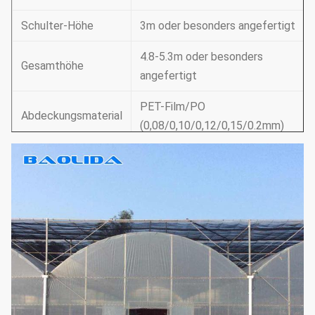
Schulter-Höhe
3m oder besonders angefertigt
4.8-5.3m oder besonders
Gesamthöhe
angefertigt
PET-Film/PO
Abdeckungsmaterial
(0,08/0,10/0,12/0,15/0.2mm)
Manuelle
Seitenbelüftung/manuelle
Dachbelüftung/
Belüftung
Elektrische
Seitenbelüftung/Dachbelüftung
Stützsystem
Kühlsystem- u.
Bewässerungssystem u.