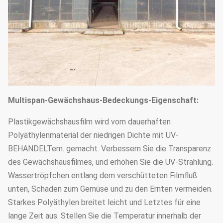
(wählen Sie
Außenseite oder Innere
entsprechend Ihrem
Bedarf)
Schattieren des Systems
1.33m / 1,2/1,0/2,0 oder
Der Bogenabstand
besonders angefertigt
25mm, 32mm, 48mm oder
Bogendurchmesser
Multispan-Gewächshaus-Bedeckungs-Eigenschaft:
besonders angefertigt
Plastikgewächshausfilm wird vom dauerhaften
50mm, 60mm, 76mm, 89mm,
Polyäthylenmaterial der niedrigen Dichte mit UV-
114mm, 50X70mm, 60X80mm
BEHANDELTem. gemacht. Verbessern Sie die Transparenz
des Gewächshausfilmes, und erhöhen Sie die UV-Strahlung.
50x100mm, 80x80mm,
Hauptsäule
Wassertröpfchen entlang dem verschütteten Filmfluß
100X100mm
unten, Schaden zum Gemüse und zu den Ernten vermeiden.
Standard: 60mm, 50X70mm,
Starkes Polyäthylen breitet leicht und Letztes für eine
40x80mm, 80X80mm… usw.
lange Zeit aus. Stellen Sie die Temperatur innerhalb der