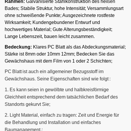
Rahmen:
Galvanisierte Stahlkonstruktion des heißen
9
Berieselungssystem
Gewächshauslänge und -
Bades; Stabile Struktur, hohe Intensität; Versammlungsart
besonders angefertigt w
ohne schweißende Punkte; Ausgezeichnete rostfeste
Es kann entsprechend de
Wirksamkeit; Kundengebundener Entwurf und
Mikro-
10
Gewächshauslänge und -
hochwertiges Material; Gute Alterungsbeständigkeit;
Berieselungsanlagensystem
besonders angefertigt w
Lange Lebenszeit, bauen leicht zusammen.
Einfach bauen Sie helles
Bedeckung:
Klares PC Blatt als das Abdeckungsmaterial;
11
Füllen Sie Licht aus
Entzugstromausfallselbs
Stärke ist 8mm oder 10mm 12mm; Bedecken Sie das
zusammen
Gewächshaus mit dem Film von 1 oder 2 Schichten;
12
Saatbeet
Bewegliches säendes Bet
PC
Blatt
ist auch ein allgemeiner Bezugsstoff im
Gewächshaus. Seine Eigenschaften sind wie folgt
:
Es kann wiederverwende
1.
13
Es kann
Hydroponik
seien in gewölbte und halbkreisförmige
kein Bedarf, Nährstoffe z
bequem und erschwinglic
Gleichheit entsprechend dem tatsächlichen Bedarf des
Standorts gekurvt Sie
;
Exteral&internal-
Die Zahnstange fährt das
14
Schattierungssystem
schattierende System.
2.
L
ight Material, einfach zu tragen: Zeit und Energie für
die Behandlung und Installation und einfaches
Baumanagement.
;