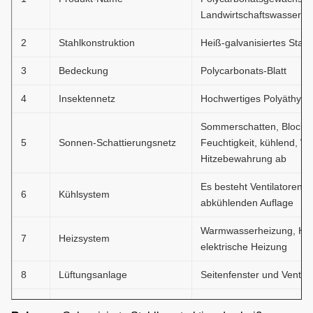
Landwirtschaftswasserku
2
Stahlkonstruktion
Heiß-galvanisiertes Stahl
3
Bedeckung
Polycarbonats-Blatt
4
Insektennetz
Hochwertiges Polyäthylen
Sommerschatten, Blockr
5
Sonnen-Schattierungsnetz
Feuchtigkeit, kühlend, Wi
Hitzebewahrung ab
Es besteht Ventilatoren u
6
Kühlsystem
abkühlenden Auflage
Warmwasserheizung, Heiß
7
Heizsystem
elektrische Heizung
8
Lüftungsanlage
Seitenfenster und Ventila
Es kann entsprechend de