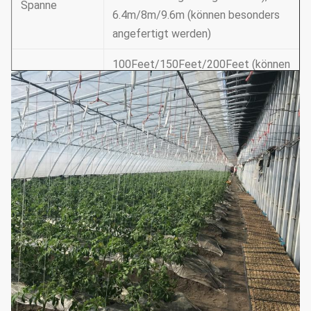
Spanne
6.4m/8m/9.6m (können besonders
angefertigt werden)
100Feet/150Feet/200Feet (können
besonders angefertigt werden),
Länge
30m/50m/60m (können besonders
angefertigt werden)
12Feet-30Feet/3.5-10m (entsprechend
Dach-Höhe
Anforderungen kann besonders angefert
werden)
5Feet-6Feet/1.5-1.8m
(entsprechend
Schulter-Höhe
Anforderungen kann besonders angefert
werden)
1. Lüftungsanlage: Seite/Spitze eine
Rollen--obenfilm-Belüftung