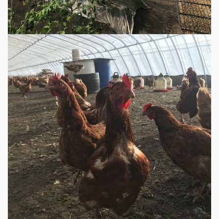
2. Kühlsystem:
Seitenabsauggebläse/abkühlende
abkühlende Auflage
3. Schattieren des Systems
Optionales
Konfigurations-
4.
System
Tropfenfänger/Mikrobewässerungssys
5. Heizsystem
6. Intelligentes Kontrollsystem
(Entsprechend Anforderungen kann
besonders angefertigt werden)
Erdbeer-, Wassermelonen-, Gurken-,
Anwendungen
Tomaten-, Gemüse-, Blumen-und