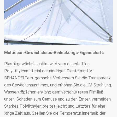
(wählen Sie
Außenseite oder Innere
entsprechend Ihrem
Bedarf)
Schattieren des Systems
1.33m / 1,2/1,0/2,0 oder
Der Bogenabstand
besonders angefertigt
25mm, 32mm, 48mm oder
Bogendurchmesser
Multispan-Gewächshaus-Bedeckungs-Eigenschaft:
besonders angefertigt
Plastikgewächshausfilm wird vom dauerhaften
50mm, 60mm, 76mm, 89mm,
Polyäthylenmaterial der niedrigen Dichte mit UV-
114mm, 50X70mm, 60X80mm
BEHANDELTem. gemacht. Verbessern Sie die Transparenz
des Gewächshausfilmes, und erhöhen Sie die UV-Strahlung.
50x100mm, 80x80mm,
Hauptsäule
Wassertröpfchen entlang dem verschütteten Filmfluß
100X100mm
unten, Schaden zum Gemüse und zu den Ernten vermeiden.
Standard: 60mm, 50X70mm,
Starkes Polyäthylen breitet leicht und Letztes für eine
40x80mm, 80X80mm… usw.
lange Zeit aus. Stellen Sie die Temperatur innerhalb der