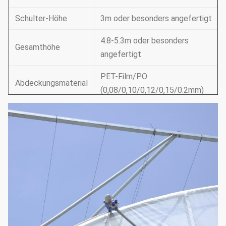
Schulter-Höhe
3m oder besonders angefertigt
4.8-5.3m oder besonders
Gesamthöhe
angefertigt
PET-Film/PO
Abdeckungsmaterial
(0,08/0,10/0,12/0,15/0.2mm)
Manuelle
Seitenbelüftung/manuelle
Dachbelüftung/
Belüftung
Elektrische
Seitenbelüftung/Dachbelüftung
Stützsystem
Kühlsystem- u.
Bewässerungssystem u.