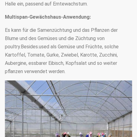
Halle ein, passend auf Erntewachstum.
1.5mm, 2.0mm, 2.5mm, 3.0mm,
Stahlrohrstärke
3.5mm oder besonders
Multispan-Gewächshaus-Anwendung:
angefertigt
Es kann für die Samenzüchtung und das Pflanzen der
Grundlage
Punktbetonsockel
Blume und des Gemüses und die Züchtung von
poultry.Besides.used als Gemüse und Früchte, solche
Kartoffel, Tomate, Gurke, Zwiebel, Karotte, Zucchini,
Aubergine, essbarer Eibisch, Kopfsalat und so weiter
pflanzen verwendet werden.