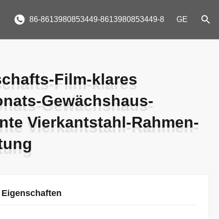
86-8613980853449-8613980853449-8
GE
chafts-Film-klares
chafts-Film-klares
onats-Gewächshaus-
onats-Gewächshaus-
nte Vierkantstahl-Rahmen-
nte Vierkantstahl-Rahmen-
tung
tung
 Eigenschaften