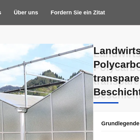
s
Über uns
Fordern Sie ein Zitat
Landwirts
Landwirts
Polycarb
Polycarb
transpare
transpare
Beschich
Beschich
Grundlegende