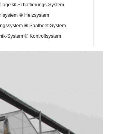
lage ② Schattierungs-System
lsystem ④ Heizsystem
gssystem ⑥ Saatbeet-System
ik-System ⑧ Kontrollsystem