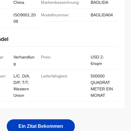
China
Markenbezeichnung:
BAOLIDA
ISO9001:20
Modellnummer:
BAOLIDA04
08
ndel
ge:
Verhandlun
Preis:
USD 2-
g
6/sqm
gen:
L/C, D/A,
Lieferfähigkeit:
500000
D/P, T/T,
QUADRAT
Western
METER EIN
Union
MONAT
Ein Zitat Bekommen