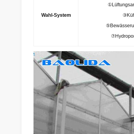
①Lüftungsan
Wahl-System
③Küh
⑤Bewässerun
⑦Hydropon