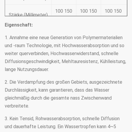
100 150
100 150
100 150
Stärke (Millimeter)
200 300
200 300
200 300
Eigenschaft:
Kräuselungshöhe
7
6
5
1. Annahme eine neue Generation von Polymermaterialien
(Millimeter)
und -raum Technologie, mit Hochwasserabsorption und so
45*45
45*45
45*45
weiter querverbinden, Hochwasserwiderstand, schnelle
Kräuselungswinkel
30*60
30*60
30*60
Diffusionsgeschwindigkeit, Mehltauresistenz, Kühlleistung,
lange Nutzungsdauer.
2. Die Verdampfung des großen Gebiets, ausgezeichnete
Durchlässigkeit, kann garantieren, dass das Wasser
gleichmäßig durch die gesamte nass Zwischenwand
verbreitete.
3. Kein Tensid, Rohwasserabsorption, schnelle Diffusion
und dauerhafte Leistung. Ein Wassertropfen kann 4~5