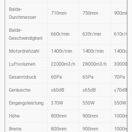
Balde-
710mm
750mm
900mm
Durchmesser
Balde-
660r/min
630r/min
610r/mi
Geschwindigkeit
Motordrehzahl
1400r/min
1400r/min
1400r/m
Luftvolumen
22000m3/h
28000m3/h
30000m
Gesamtdruck
60Pa
65Pa
70Pa
Geräusche
≤60dB
≤65dB
≤70dB
Eingangsleistung
370W
550W
550W
Höhe
800mm
900mm
1000m
Breite
800mm
900mm
1000m