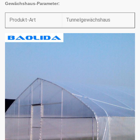
Gewächshaus-Parameter:
Produkt-Art
Tunnelgewächshaus
Breite
4m-10m (13,12' - 32,8')
1m/1.5m/2m
Spalten-Raum
(3,28'/4,92'/6,26')
Wand-Höhe
1.5m-2.5m (4,92' - 8,2')
Dach-Höhe
2.5m-4m (8,2' - 13,12')
Mikroplastikfilm 150 oder
Abdeckung Kriegs
200
Motorantriebs- oder
Natürliche
manuelle rollende
Bewetterung
Entlüftungen auf zwei Seiten