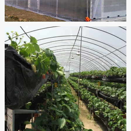
Kühlsystem Pat&fan;
Heizsystem; Schattieren des
Systems;
Berieselungssystem;
Nebelsystem;
Optionale Systeme
Beleuchtungssystem;
Wasserkultursystem;
Anlagen, die System klettern;
Unkrautmatte; Blumentopf;
Samenbehälter etc.