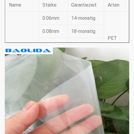
Name
Stärke
Garantiezeit
Arten
0.06mm
14-monatig
0.08mm
18-monatig
PET
0.10mm
2 Jahre
Plastikfilm
EVA
0.12mm
3 Jahre
PO
0.15mm
4 Jahre
0.20mm
5 Jahre