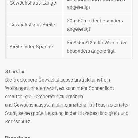
Gewächshaus-Länge
angefertigt
20m-60m oder besonders
Gewächshaus-Breite
angefertigt
8m/9.6m/12m für Wahl oder
Breite jeder Spanne
besonders angefertigt
Helme No.for jede
3 PCS
Struktur
Spanne
Die trockenere Gewächshaussolarstruktur ist ein
4.8-5.3m besonders
Wölbungstunnelentwurf, es kann mehr Sonnenlicht
Gesamthöhe
angefertigt
erhalten, die Temperatur zu erhöhen.
und Gewächshausstahlrahmenmaterial ist feuerverzinkter
Bucht
4m
Stahl, seine große Leistung in der Hitzebeständigkeit und
Rostschutz.
PC-Blatt (6mm, 8mm, 10mm
Abdeckungsmaterial
für Wahl)