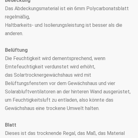
Bedeckung
Belüftungs-
Das Abdeckungsmaterial ist ein 6mm Polycarbonatsblatt
Spitzen- oder
Anforderungen für
regelmäßig,
Seitenbelüftung
Wahl
Haltbarkeits- und Isolierungsleistung ist besser als die
anderen.
Rahmenkonstruktion,
Spitzenbelüftung oder
Belüftung
Grundausstattung
Belüftung beider Seiten,
Die Feuchtigkeit wird dementsprechend, wenn
Verteilung der elektrischen
Erntefeuchtigkeit verdunstet wird erhöht,
Leistung
das Solartrocknergewächshaus wird mit
Kühlsystem, elektrisch
Belüftungsfenstern vor dem Gewächshaus und vier
außerhalb des Schattierens
Solarabluftventilatoren an der hinteren Wand ausgerüstet,
Stützsystem (wählen
des Netzes u. innerhalb der
um Feuchtigkeitsluft zu entladen, also könnte das
Sie entsprechend
Schattierung u. des
Gewächshaus eine trockene Umwelt halten.
Ihrem Bedarf)
Bewässerungssystems für
Wahl
Blatt
Dieses ist das trocknende Regal, das Maß, das Material