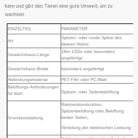
kann und gibt den Tieren eine gute Umwelt, um zu
wachsen.
EINZELTEIL
PARAMETER
Spitzen- oder runde Spitze des
Art
kleinen Helms
16m-120m oder besonders
Gewächshaus-Länge
angefertigt
Gewächshaus-Breite
besonders angefertigt
Abdeckungsmaterial
PET-Film oder PC-Blatt
Belüftungs-Anforderungen
Spitzen- oder Seitenbelüftung
für
Wahl
Rahmenkonstruktion,
Spitzenbelüftung oder Belüftung
beider Seiten,
Grundausstattung
Verteilung der elektrischen Leistung