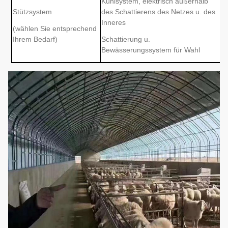
Kühlsystem, elektrisch außerhalb
Stützsystem
des Schattierens des Netzes u. des
Inneres
(wählen Sie entsprechend
Ihrem Bedarf)
Schattierung u.
Bewässerungssystem für Wahl