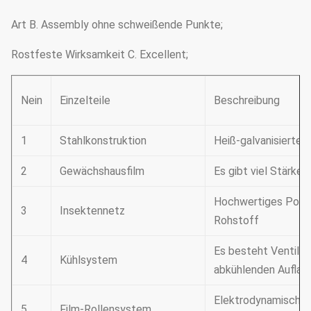
Art B. Assembly ohne schweißende Punkte;
Rostfeste Wirksamkeit C. Excellent;
Nein
Einzelteile
Beschreibung
1
Stahlkonstruktion
Heiß-galvanisiertes 
2
Gewächshausfilm
Es gibt viel Stärke,
Hochwertiges Polyä
3
Insektennetz
Rohstoff
Es besteht Ventilat
4
Kühlsystem
abkühlenden Auflag
Elektrodynamische A
5
Film-Rollensystem