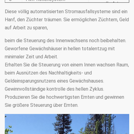
manuelle Art
Diese völlig automatisierten Stromausfallsysteme sind ein
6
Lüftungsanlage
Seitenfenster und Z
Hanf, den Züchter träumen. Sie ermöglichen Züchtern, Geld
auf Arbeit zu sparen,
Warmwasserheizung,
7
Heizsystem
elektrische Heizung
beim die Steuerung des Innenwachsens noch beibehalten.
Geworfene Gewächshäuser in hellen totalentzug mit
Es kann entspreche
minimaler Zeit und Arbeit.
8
Berieselungssystem
Gewächshauslänge u
Erhalten Sie die Steuerung von einem Innen wachsen Raum,
besonders angefert
beim Ausnützen des Nachhaltigkeits- und
Es kann entspreche
Geldeinsparungsnutzens eines Gewächshauses.
Mikro-
9
Gewächshauslänge u
Gewinnvollständige kontrolle des hellen Zyklus.
Berieselungsanlagensystem
besonders angefert
Produzieren Sie die hochwertigsten Ernten und gewinnen
Sie größere Steuerung über Ernten.
Einfach bauen Sie h
10
Füllen Sie Licht aus
Entzugstromausfal
zusammen