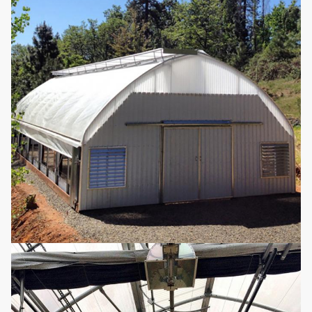
11
Saatbeet
Bewegliches säend
Es kann wiederverw
12
Hydroponik
Bedarf, Nährstoffe 
bequem und erschwi