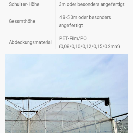
Schulter-Höhe
3m oder besonders angefertigt
4.8-5.3m oder besonders
Gesamthöhe
angefertigt
PET-Film/PO
Abdeckungsmaterial
(0,08/0,10/0,12/0,15/0.2mm)
Manuelle
Seitenbelüftung/manuelle
Dachbelüftung/
Belüftung
Elektrische
Seitenbelüftung/Dachbelüftung
Stützsystem
Kühlsystem- u.
Bewässerungssystem u.
(wählen Sie
Außenseite oder Innere