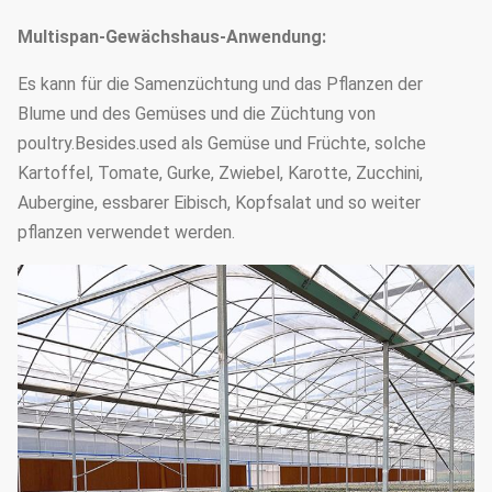
Stahlrohrstärke
3.5mm oder besonders
Multispan-Gewächshaus-Anwendung:
angefertigt
Es kann für die Samenzüchtung und das Pflanzen der
Grundlage
Punktbetonsockel
Blume und des Gemüses und die Züchtung von
poultry.Besides.used als Gemüse und Früchte, solche
Kartoffel, Tomate, Gurke, Zwiebel, Karotte, Zucchini,
Aubergine, essbarer Eibisch, Kopfsalat und so weiter
pflanzen verwendet werden.