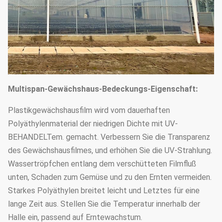
entsprechend Ihrem
Bedarf)
Schattieren des Systems
1.33m / 1,2/1,0/2,0 oder
Der Bogenabstand
besonders angefertigt
25mm, 32mm, 48mm oder
Bogendurchmesser
Multispan-Gewächshaus-Bedeckungs-Eigenschaft:
besonders angefertigt
Plastikgewächshausfilm wird vom dauerhaften
50mm, 60mm, 76mm, 89mm,
Polyäthylenmaterial der niedrigen Dichte mit UV-
114mm, 50X70mm, 60X80mm
BEHANDELTem. gemacht. Verbessern Sie die Transparenz
des Gewächshausfilmes, und erhöhen Sie die UV-Strahlung.
50x100mm, 80x80mm,
Hauptsäule
Wassertröpfchen entlang dem verschütteten Filmfluß
100X100mm
unten, Schaden zum Gemüse und zu den Ernten vermeiden.
Standard: 60mm, 50X70mm,
Starkes Polyäthylen breitet leicht und Letztes für eine
40x80mm, 80X80mm… usw.
lange Zeit aus. Stellen Sie die Temperatur innerhalb der
Halle ein, passend auf Erntewachstum.
1.5mm, 2.0mm, 2.5mm, 3.0mm,