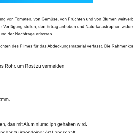
ung von Tomaten, von Gemüse, von Früchten und von Blumen weitverbr
r Verfügung stellen, den Ertrag anheben und Naturkatastrophen widers
nd der Nachfrage erlassen.
chten des Filmes für das Abdeckungsmaterial verfasst. Die Rahmenkonst
tes Rohr, um Rost zu vermeiden.
12mm.
en, das mit Aluminiumclipn gehalten wird.
dbar zu irgendeiner Art Landschaft.