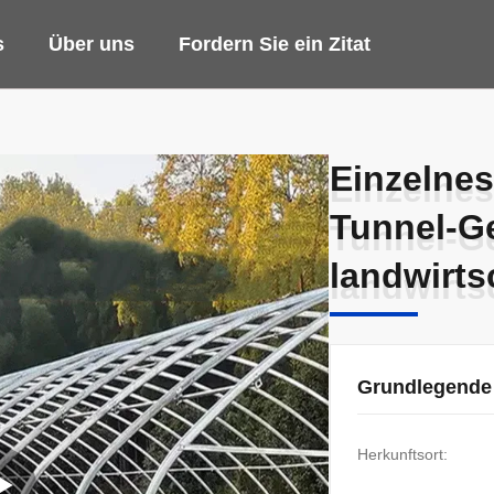
s
Über uns
Fordern Sie ein Zitat
Einzelnes
Einzelnes
Tunnel-G
Tunnel-G
landwirts
landwirts
Grundlegende
Herkunftsort: