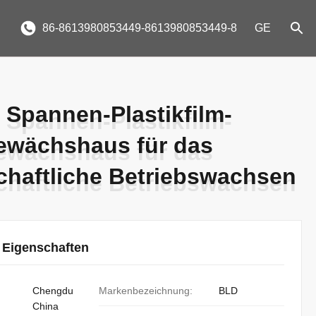
86-8613980853449-8613980853449-8
GE
 Spannen-Plastikfilm-
 Spannen-Plastikfilm-
ewächshaus für das
ewächshaus für das
chaftliche Betriebswachsen
chaftliche Betriebswachsen
 Eigenschaften
Chengdu
Markenbezeichnung:
BLD
China