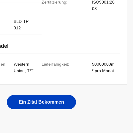
Zertifizierung:
ISO9001:20
08
BLD-TP-
912
ndel
gen:
Western
Lieferfähigkeit:
50000000m
Union, T/T
² pro Monat
Ein Zitat Bekommen