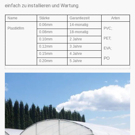
einfach zu installieren und Wartung.
Name
Stärke
Garantiezeit
Arten
0.06mm
14-monatig
Plastikfilm
PVC;
0.08mm
18-monatig
PET;
0.10mm
2 Jahre
0.12mm
3 Jahre
EVA
;
0.15mm
4 Jahre
PO
0.20mm
5 Jahre