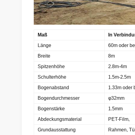
Maß
In Verbind
Länge
60m oder be
Breite
8m
Spitzenhöhe
2.8m-4m
Schulterhöhe
1.5m-2.5m
Bogenabstand
1.33m oder 
Bogendurchmesser
φ32mm
Bogenstärke
1.5mm
Abdeckungsmaterial
PET-Film,
Grundausstattung
Rahmen, Tür,