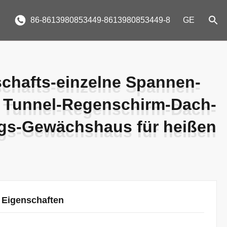
86-8613980853449-8613980853449-8
GE
chafts-einzelne Spannen-
chafts-einzelne Spannen-
s Tunnel-Regenschirm-Dach-
s Tunnel-Regenschirm-Dach-
ngs-Gewächshaus für heißen
ngs-Gewächshaus für heißen
 Eigenschaften