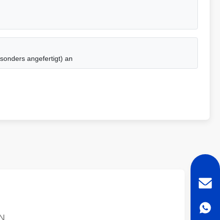
onders angefertigt) an
N