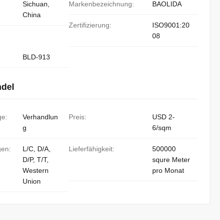
Sichuan,
Markenbezeichnung:
BAOLIDA
China
Zertifizierung:
ISO9001:20
08
BLD-913
ndel
ge:
Verhandlun
Preis:
USD 2-
g
6/sqm
gen:
L/C, D/A,
Lieferfähigkeit:
500000
D/P, T/T,
squre Meter
Western
pro Monat
Union