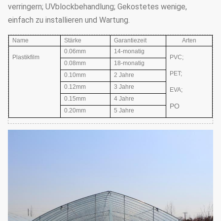
verringern; UVblockbehandlung; Gekostetes wenige,
einfach zu installieren und Wartung.
Name
Stärke
Garantiezeit
Arten
0.06mm
14-monatig
Plastikfilm
PVC;
0.08mm
18-monatig
PET;
0.10mm
2 Jahre
0.12mm
3 Jahre
EVA
;
0.15mm
4 Jahre
PO
0.20mm
5 Jahre